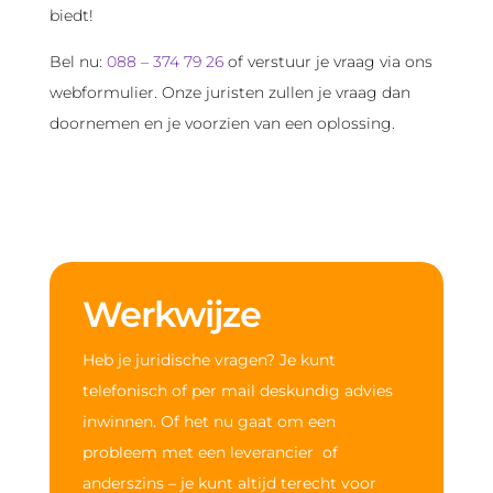
biedt!
Bel nu:
088 – 374 79 26
of verstuur je vraag via ons
webformulier. Onze juristen zullen je vraag dan
doornemen en je voorzien van een oplossing.
Werkwijze
Heb je juridische vragen? Je kunt
telefonisch of per mail deskundig advies
inwinnen. Of het nu gaat om een
probleem met een leverancier of
anderszins – je kunt altijd terecht voor