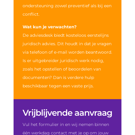
ondersteuning zowel preventief als bij een
conflict.
Wat kun je verwachten?
De adviesdesk biedt kosteloos eerstelijns
juridisch advies. Dit houdt in dat je vragen
via telefoon of e-mail worden beantwoord.
Is er uitgebreider juridisch werk nodig,
zoals het opstellen of beoordelen van
documenten? Dan is verdere hulp
beschikbaar tegen een vaste prijs.
Vrijblijvende aanvraag
Vul het formulier in en wij nemen binnen
één werkdag contact met je op om jouw