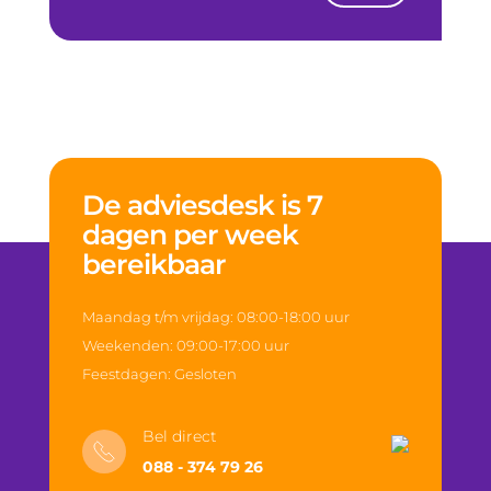
De adviesdesk is 7
dagen per week
bereikbaar
Maandag t/m vrijdag: 08:00-18:00 uur
Weekenden: 09:00-17:00 uur
Feestdagen: Gesloten
Bel direct
088 - 374 79 26